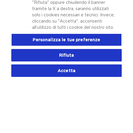
"Rifiuta" oppure chiudendo il banner
tramite la X a destra, saranno utilizzati
solo i cookies necessari e tecnici. Invece,
cliccando su "Accetta", acconsenti
Cosa sono e come curare
Come avere denti bianchi
all’utilizzo di tutti i cookie del nostro sito.
la carie ai denti?
e sani
Personalizza le tue preferenze
Rifiuta
Accetta
Come curare una carie:
tutto quello che c’è da
sapere