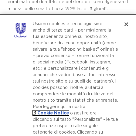
combinato del dentifricio e del siero possono rigenerare i
minerali dello smalto fino all’82% in soli 3 giorni*.
*Dimostrato da test in vitro sulla misurazione della durezza dello smalto
Usiamo cookies e tecnologie simili –
dopo 3 giorni di uso combinato di Siero Avanzato e Dentifricio Avanzato.
anche di terze parti – per migliorare la
tua esperienza online sul nostro sito,
beneficiare di alcune opportunità (come
salvare la tua "shopping basket" online) e
SCOPRI IL REGIME
– previo consenso – fornire funzionalità
di social media (Facebook, Instagram,
etc.) e personalizzare i contenuti e gli
annunci che vedi in base ai tuoi interessi
(sul nostro sito e su quelli dei partners). I
cookies possono, inoltre, aiutarci a
LEGGI DI PIÙ
comprendere le modalità di utilizzo del
nostro sito tramite statistiche aggregate.
Puoi leggere qui la nostra
Cookie Notice
o gestire ora -
cliccando sul tasto "Personalizza" - le tue
preferenze rispetto alle singole
categorie di cookies. Cliccando su